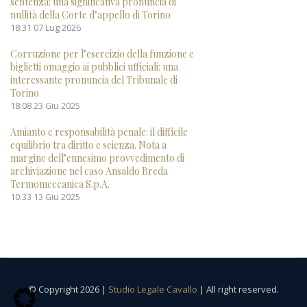
sentenza: una significativa pronuncia di
nullità della Corte d’appello di Torino
18:31
07 Lug 2026
Corruzione per l’esercizio della funzione e
biglietti omaggio ai pubblici ufficiali: una
interessante pronuncia del Tribunale di
Torino
18:08
23 Giu 2025
Amianto e responsabilità penale: il difficile
equilibrio tra diritto e scienza. Nota a
margine dell’ennesimo provvedimento di
archiviazione nel caso Ansaldo Breda
Termomeccanica S.p.A.
10:33
13 Giu 2025
© Copyright 2026 |
Studio Legale Cavallo
| All right reserved.