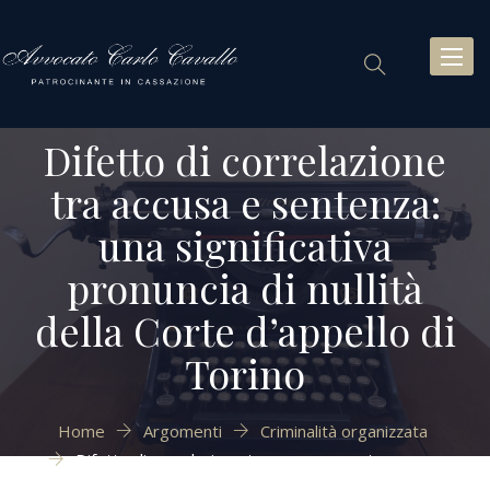
Toggl
naviga
Difetto di correlazione
tra accusa e sentenza:
una significativa
pronuncia di nullità
della Corte d’appello di
Torino
Home
Argomenti
Criminalità organizzata
Difetto di correlazione tra accusa e sentenza: una
significativa pronuncia di nullità della Corte d’appello di