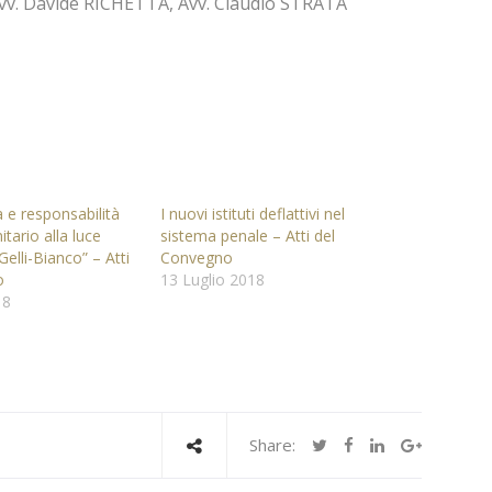
vv. Davide RICHETTA, Avv. Claudio STRATA
 e responsabilità
I nuovi istituti deflattivi nel
itario alla luce
sistema penale – Atti del
Gelli-Bianco” – Atti
Convegno
o
13 Luglio 2018
18
Share: