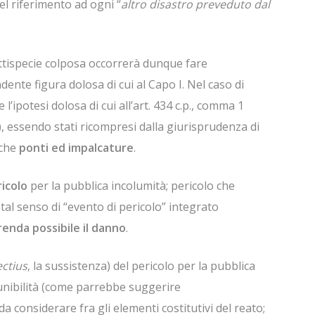
 del riferimento ad ogni “
altro disastro preveduto dal
 fattispecie colposa occorrerà dunque fare
ndente figura dolosa di cui al Capo I. Nel caso di
l’ipotesi dolosa di cui all’art. 434 c.p., comma 1
i), essendo stati ricompresi dalla giurisprudenza di
nche
ponti ed impalcature
.
ricolo
per la pubblica incolumità; pericolo che
n tal senso di “evento di pericolo” integrato
renda possibile il danno
.
ectius
, la sussistenza) del pericolo per la pubblica
punibilità (come parrebbe suggerire
da considerare fra gli elementi costitutivi del reato;