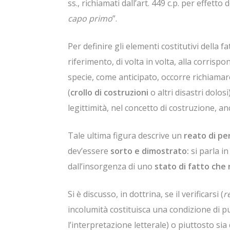
ss., richiamati dall’art. 449 c.p. per effetto
capo primo
”.
Per definire gli elementi costitutivi della
riferimento, di volta in volta, alla corrispo
specie, come anticipato, occorre richiamare 
(
crollo di costruzioni
o altri disastri dolos
legittimità, nel concetto di costruzione, a
Tale ultima figura descrive un
reato di pe
dev’essere
sorto e dimostrato:
si parla i
dall’insorgenza di uno
stato di fatto che 
Si è discusso, in dottrina, se il verificarsi (
r
incolumità costituisca una condizione di 
l’interpretazione letterale) o piuttosto sia 