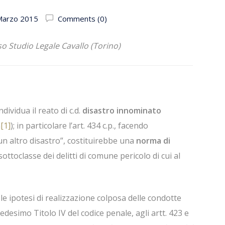
Marzo 2015
Comments (0)
o Studio Legale Cavallo (Torino)
individua il reato di c.d.
disastro innominato
a
[1]
); in particolare l’art. 434 c.p., facendo
un altro disastro”, costituirebbe una
norma di
sottoclasse dei delitti di comune pericolo di cui al
tte le ipotesi di realizzazione colposa delle condotte
edesimo Titolo IV del codice penale, agli artt. 423 e