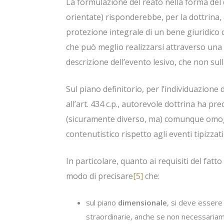
La formulazione del reato nella forma del d
orientate) risponderebbe, per la dottrina,
protezione integrale di un bene giuridico
che può meglio realizzarsi attraverso una 
descrizione dell’evento lesivo, che non sul
Sul piano definitorio, per l’individuazione 
all’art. 434 c.p., autorevole dottrina ha pr
(sicuramente diverso, ma) comunque omog
contenutistico rispetto agli eventi tipizzati
In particolare, quanto ai requisiti del fatto
modo di precisare
[5]
che:
sul piano
dimensionale
, si deve essere
straordinarie, anche se non necessariam