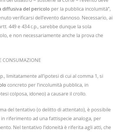
ni del disastro – sostiene la Corte – l’evento deve
à diffusiva del pericolo
per la pubblica incolumità”,
nuto verificarsi dell’evento dannoso. Necessario, ai
i artt. 449 e 434 c.p., sarebbe dunque la sola
icolo, e non necessariamente anche la prova che
 E CONSUMAZIONE
 c.p., limitatamente all’ipotesi di cui al comma 1, si
olo
concreto per l’incolumità pubblica, in
tesi colposa, idoneo) a causare il crollo.
a del tentativo (o delitto di attentato), è possibile
in riferimento ad una fattispecie analoga, per
to. Nel tentativo l’idoneità è riferita agli atti, che