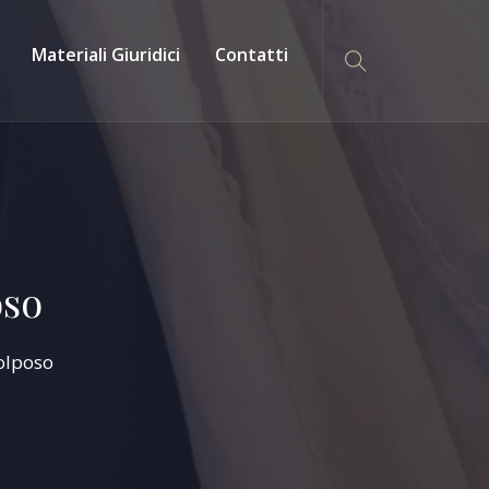
Materiali Giuridici
Contatti
oso
colposo