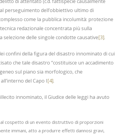
elitto di attentato (c.d. fattispecie causalmente
 al perseguimento dell’obbiettivo ultimo di
 complesso come la pubblica incolumità: protezione
tecnica redazionale concentrata più sulla
la selezione delle singole condotte causative
[3]
.
dei confini della figura del disastro innominato di cui
ecisato che tale disastro “costituisce un accadimento
eneo sul piano sia morfologico, che
 all’interno del Capo I
[4]
.
 illecito innominato, il Giudice delle leggi ha avuto
 al cospetto di un evento distruttivo di proporzioni
ente immani, atto a produrre effetti dannosi gravi,