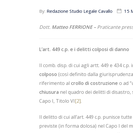
By:
Redazione Studio Legale Cavallo
15 
Dott.
Matteo FERRIONE –
Praticante press
L’art. 449 c.p. e i delitti colposi di danno
Il comb. disp. di cui agli artt. 449 e 434 c.p. 
colposo
(così definito dalla giurisprudenz
riferimento al
crollo di costruzione
o ad “
chiusura
nel quadro dei delitti di disastro, 
Capo I, Titolo VI
[2]
.
Il delitto di cui all’art. 449 c.p. punisce tu
previste (in forma dolosa) nel Capo I del m