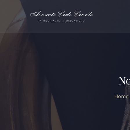
No
Home