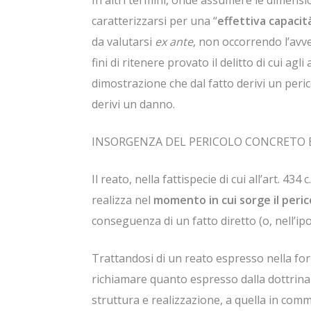
In altri termini, onde assumere le dimensio
caratterizzarsi per una “
effettiva capacit
da valutarsi
ex ante
, non occorrendo l’avve
fini di ritenere provato il delitto di cui agl
dimostrazione che dal fatto derivi un per
derivi un danno.
INSORGENZA DEL PERICOLO CONCRETO
Il reato, nella fattispecie di cui all’art. 434
realizza nel
momento in cui sorge il peric
conseguenza di un fatto diretto (o, nell’ipo
Trattandosi di un reato espresso nella form
richiamare quanto espresso dalla dottrina 
struttura e realizzazione, a quella in commen