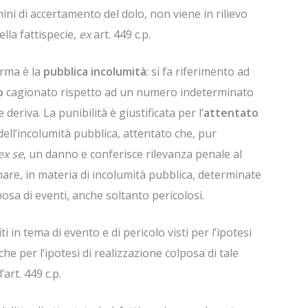
mini di accertamento del dolo, non viene in rilievo
ella fattispecie,
ex
art. 449 c.p.
orma è la
pubblica incolumità
: si fa riferimento ad
o
cagionato rispetto ad un numero indeterminato
eriva. La punibilità è giustificata per l’
attentato
 dell’incolumità pubblica, attentato che, pur
ex se
, un danno e conferisce rilevanza penale al
onare, in materia di incolumità pubblica, determinate
osa di eventi, anche soltanto pericolosi.
 in tema di evento e di pericolo visti per l’ipotesi
che per l’ipotesi di realizzazione colposa di tale
’art. 449 c.p.