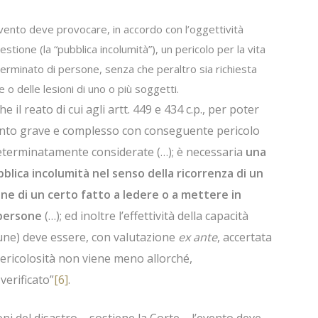
’evento deve provocare, in accordo con l’oggettività
estione (la “pubblica incolumità”), un pericolo per la vita
eterminato di persone, senza che peraltro sia richiesta
e o delle lesioni di uno o più soggetti.
il reato di cui agli artt. 449 e 434 c.p., per poter
ento grave e complesso con conseguente pericolo
ndeterminatamente considerate (…); è necessaria
una
bblica incolumità nel senso della ricorrenza di un
udine di un certo fatto a ledere o a mettere in
 persone
(…); ed inoltre l’effettività della capacità
mune) deve essere, con valutazione
ex ante
, accertata
pericolosità non viene meno allorché,
verificato”
[6]
.