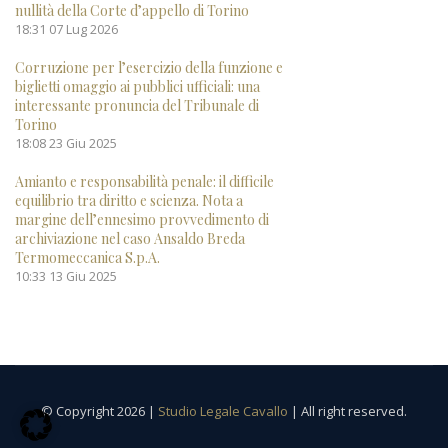
nullità della Corte d’appello di Torino
18:31
07 Lug 2026
Corruzione per l’esercizio della funzione e
biglietti omaggio ai pubblici ufficiali: una
interessante pronuncia del Tribunale di
Torino
18:08
23 Giu 2025
Amianto e responsabilità penale: il difficile
equilibrio tra diritto e scienza. Nota a
margine dell’ennesimo provvedimento di
archiviazione nel caso Ansaldo Breda
Termomeccanica S.p.A.
10:33
13 Giu 2025
© Copyright 2026 |
Studio Legale Cavallo
| All right reserved.