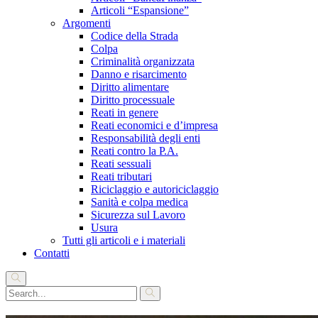
Articoli “Espansione”
Argomenti
Codice della Strada
Colpa
Criminalità organizzata
Danno e risarcimento
Diritto alimentare
Diritto processuale
Reati in genere
Reati economici e d’impresa
Responsabilità degli enti
Reati contro la P.A.
Reati sessuali
Reati tributari
Riciclaggio e autoriciclaggio
Sanità e colpa medica
Sicurezza sul Lavoro
Usura
Tutti gli articoli e i materiali
Contatti