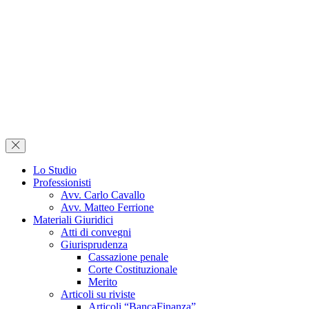
Lo Studio
Professionisti
Avv. Carlo Cavallo
Avv. Matteo Ferrione
Materiali Giuridici
Atti di convegni
Giurisprudenza
Cassazione penale
Corte Costituzionale
Merito
Articoli su riviste
Articoli “BancaFinanza”