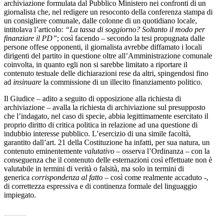
archiviazione formulata dal Pubblico Ministero nei confronti di un
giornalista che, nel redigere un resoconto della conferenza stampa di
un consigliere comunale, dalle colonne di un quotidiano locale,
intitolava l’articolo:
“La tassa di soggiorno? Soltanto il modo per
finanziare il PD”
; così facendo – secondo la tesi propugnata dalle
persone offese opponenti, il giornalista avrebbe diffamato i locali
dirigenti del partito in questione oltre all’Amministrazione comunale
coinvolta, in quanto egli non si sarebbe limitato a riportare il
contenuto testuale delle dichiarazioni rese da altri, spingendosi fino
ad
insinuare
la commissione di un illecito finanziamento politico.
Il Giudice – adito a seguito di opposizione alla richiesta di
archiviazione – avalla la richiesta di archiviazione sul presupposto
che l’indagato, nel caso di specie, abbia legittimamente esercitato il
proprio diritto di critica politica in relazione ad una questione di
indubbio interesse pubblico. L’esercizio di una simile facoltà,
garantito dall’art. 21 della Costituzione ha infatti, per sua natura, un
contenuto eminentemente
valutativo –
osserva l’Ordinanza – con la
conseguenza che il contenuto delle esternazioni così effettuate non è
valutabile in termini di verità o falsità, ma solo in termini di
generica
corrispondenza al fatto
– così come realmente accaduto -,
di correttezza espressiva e di continenza formale del linguaggio
impiegato.