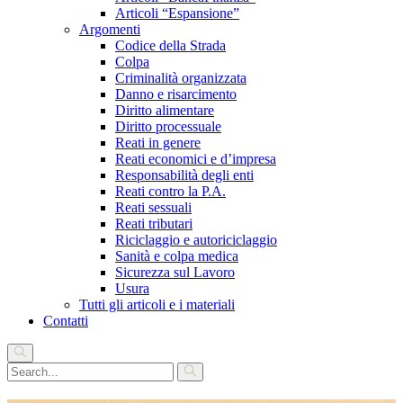
Articoli “Espansione”
Argomenti
Codice della Strada
Colpa
Criminalità organizzata
Danno e risarcimento
Diritto alimentare
Diritto processuale
Reati in genere
Reati economici e d’impresa
Responsabilità degli enti
Reati contro la P.A.
Reati sessuali
Reati tributari
Riciclaggio e autoriciclaggio
Sanità e colpa medica
Sicurezza sul Lavoro
Usura
Tutti gli articoli e i materiali
Contatti