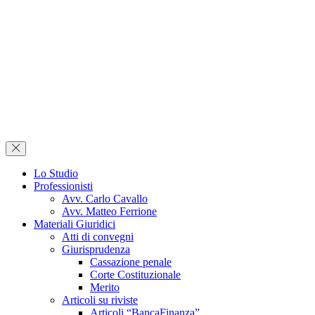
Lo Studio
Professionisti
Avv. Carlo Cavallo
Avv. Matteo Ferrione
Materiali Giuridici
Atti di convegni
Giurisprudenza
Cassazione penale
Corte Costituzionale
Merito
Articoli su riviste
Articoli “BancaFinanza”