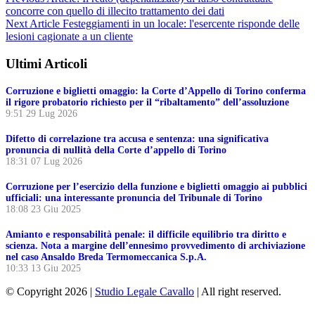
concorre con quello di illecito trattamento dei dati
Next Article
Festeggiamenti in un locale: l'esercente risponde delle
lesioni cagionate a un cliente
Ultimi Articoli
Corruzione e biglietti omaggio: la Corte d’Appello di Torino conferma
il rigore probatorio richiesto per il “ribaltamento” dell’assoluzione
9:51
29 Lug 2026
Difetto di correlazione tra accusa e sentenza: una significativa
pronuncia di nullità della Corte d’appello di Torino
18:31
07 Lug 2026
Corruzione per l’esercizio della funzione e biglietti omaggio ai pubblici
ufficiali: una interessante pronuncia del Tribunale di Torino
18:08
23 Giu 2025
Amianto e responsabilità penale: il difficile equilibrio tra diritto e
scienza. Nota a margine dell’ennesimo provvedimento di archiviazione
nel caso Ansaldo Breda Termomeccanica S.p.A.
10:33
13 Giu 2025
© Copyright 2026 |
Studio Legale Cavallo
| All right reserved.