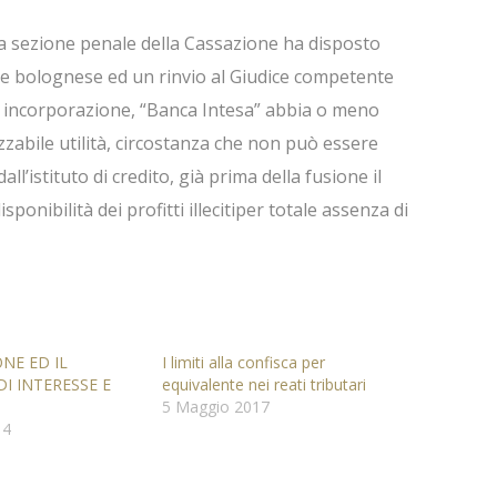
ta sezione penale della Cassazione ha disposto
le bolognese ed un rinvio al Giudice competente
er incorporazione, “Banca Intesa” abbia o meno
zabile utilità, circostanza che non può essere
’istituto di credito, già prima della fusione il
nibilità dei profitti illecitiper totale assenza di
NE ED IL
I limiti alla confisca per
I INTERESSE E
equivalente nei reati tributari
5 Maggio 2017
14