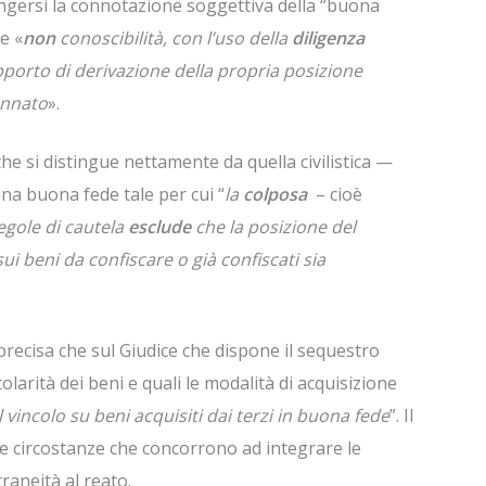
ungersi la connotazione soggettiva della “buona
e «
non
conoscibilità, con l’uso della
diligenza
apporto di derivazione della propria posizione
annato
».
he si distingue nettamente da quella civilistica —
una buona fede tale per cui “
la
colposa
– cioè
egole di cautela
esclude
che la posizione del
ui beni da confiscare o già confiscati sia
 precisa che sul Giudice che dispone il sequestro
tolarità dei beni e quali le modalità di acquisizione
vincolo su beni acquisiti dai terzi in buona fede
”. Il
e le circostanze che concorrono ad integrare le
raneità al reato.