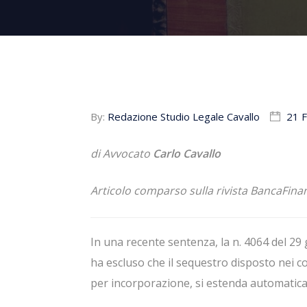
By:
Redazione Studio Legale Cavallo
21 
di Avvocato
Carlo Cavallo
Articolo comparso sulla rivista BancaFina
In una recente sentenza, la n. 4064 del 2
ha escluso che il sequestro disposto nei c
per incorporazione, si estenda automatica