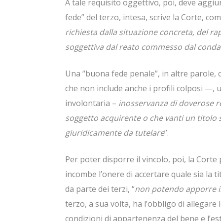
A tale requisito oggettivo, poi, deve aggi
fede” del terzo, intesa, scrive la Corte, com
richiesta dalla situazione concreta, del r
soggettiva dal reato commesso dal cond
Una “buona fede penale”, in altre parole, c
che non include anche i profili colposi —, 
involontaria –
inosservanza di doverose r
soggetto acquirente o che vanti un titolo s
giuridicamente da tutelare
”.
Per poter disporre il vincolo, poi, la Corte
incombe l’onere di accertare quale sia la ti
da parte dei terzi, “
non potendo apporre il 
terzo, a sua volta, ha l’obbligo di allegar
condizioni di appartenenza del bene e l’est