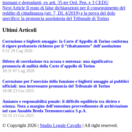
inumani e degradanti, ex artt. 35-ter Ord. Pen. e 3 CEDU
Next Article
Il reato di false dichiarazioni per il conseguimento del
reddito di cittadinanza (art. 7, DL 4/2019) e la prova del dolo
specifico: la pronuncia assolutoria del Tribunale di Torino
Ultimi Articoli
Corruzione e biglietti omaggio: la Corte d’Appello di Torino conferma
il rigore probatorio richiesto per il “ribaltamento” dell’assoluzione
9:51
29 Lug 2026
Difetto di correlazione tra accusa e sentenza: una significativa
pronuncia di nullità della Corte d’appello di Torino
18:31
07 Lug 2026
Corruzione per l’esercizio della funzione e biglietti omaggio ai pubblici
ufficiali: una interessante pronuncia del Tribunale di Torino
18:08
23 Giu 2025
Amianto e responsabilità penale: il difficile equilibrio tra diritto e
scienza. Nota a margine dell’ennesimo provvedimento di archiviazione
nel caso Ansaldo Breda Termomeccanica S.p.A.
10:33
13 Giu 2025
© Copyright 2026 |
Studio Legale Cavallo
| All right reserved.