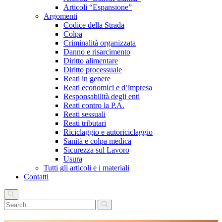
Articoli “Espansione”
Argomenti
Codice della Strada
Colpa
Criminalità organizzata
Danno e risarcimento
Diritto alimentare
Diritto processuale
Reati in genere
Reati economici e d’impresa
Responsabilità degli enti
Reati contro la P.A.
Reati sessuali
Reati tributari
Riciclaggio e autoriciclaggio
Sanità e colpa medica
Sicurezza sul Lavoro
Usura
Tutti gli articoli e i materiali
Contatti