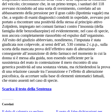
del veicolo; circostanze che, in un primo tempo, i sanitari del 118
avevano ricondotto ad una sorta di svenimento, correlato ad un
abbassamento della pressione per il gran caldo (lipotimia vagale) ma
che, a seguito di esami diagnostici condotti in ospedale, avevano poi
portato a riscontrare una positività della stessa al principio attivo
Zolpidem, impiegato nei comuni farmaci contro l’insonnia (della
famiglia delle benzodiazepine) ed evidentemente, nel caso di specie,
non ancora completamente riassorbito ed espulso dall’organismo.
All’esito del giudizio abbreviato, nondimeno, l’imputata è stata
giudicata non colpevole, ai sensi dell’art. 530 comma 2 c.p.p., sulla
scorta della mancata prova dell’effettivo stato di alterazione
conseguente all’assunzione di detto farmaco nel momento in cui la
donna si è messa alla guida, non essendo sufficiente per la
sussistenza del reato in contestazione il mero riscontro di una
generica positività ad una sostanza vietata, ma richiedendosi la prova
di una relazione causale tra l’assunzione e l’effetto di alterazione
psicofisica, da accertare sulla base di elementi sintomatici fattuali,
che erano assenti nel caso di specie.
Scarica il testo della Sentenza
Correlati
Il dolo di calunnia va escluso
Il reato di false dichiarazioni per