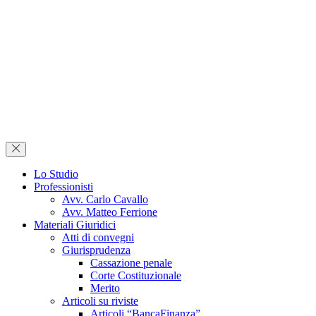
Lo Studio
Professionisti
Avv. Carlo Cavallo
Avv. Matteo Ferrione
Materiali Giuridici
Atti di convegni
Giurisprudenza
Cassazione penale
Corte Costituzionale
Merito
Articoli su riviste
Articoli “BancaFinanza”