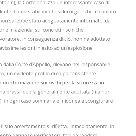
Fontanin), la Corte analizza un interessante caso di
dente di uno stabilimento siderurgico che, chiamato
a, non sarebbe stato adeguatamente informato, da
ne in azienda, sui concreti rischi che
lavoratore, in conseguenza di ciò, non ha adottato
avissime lesioni in esito ad un’esplosione.
 dalla Corte d’Appello, rilevano nel responsabile
ro, un evidente profilo di colpa consistente
di informazione sui rischi per la sicurezza in
una prassi, quella generalmente adottata (ma non
e), in ogni caso sommaria e inidonea a scongiurare il
il suo accertamento si rifletta, immediatamente, in
evento dannoso verificatosi
, tale da rendere