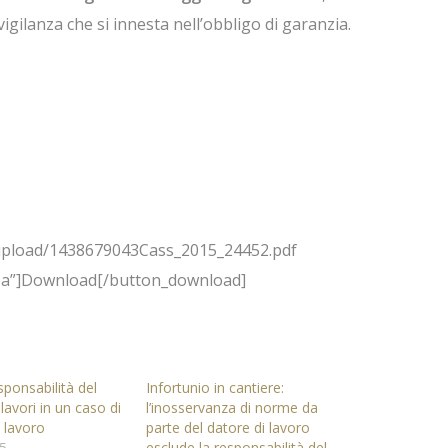
gilanza che si innesta nell’obbligo di garanzia.
upload/1438679043Cass_2015_24452.pdf
enza”]Download[/button_download]
sponsabilità del
Infortunio in cantiere:
lavori in un caso di
l’inosservanza di norme da
l lavoro
parte del datore di lavoro
15
esclude la responsabilità del