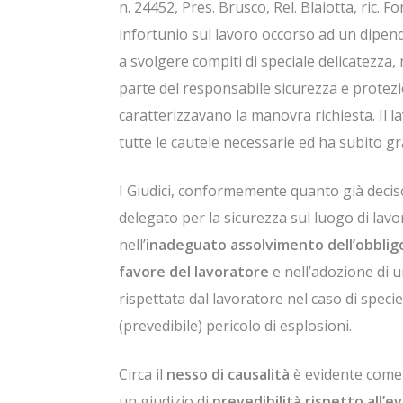
n. 24452, Pres. Brusco, Rel. Blaiotta, ric. 
infortunio sul lavoro occorso ad un dipen
a svolgere compiti di speciale delicatezz
parte del responsabile sicurezza e protezio
caratterizzavano la manovra richiesta. Il 
tutte le cautele necessarie ed ha subito gr
I Giudici, conformemente quanto già deciso
delegato per la sicurezza sul luogo di lavo
nell’
inadeguato assolvimento dell’obbligo 
favore del lavoratore
e nell’adozione di 
rispettata dal lavoratore nel caso di speci
(prevedibile) pericolo di esplosioni.
Circa il
nesso di causalità
è evidente come 
un giudizio di
prevedibilità rispetto all’