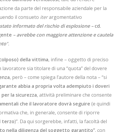
azione da parte del responsabile aziendale per la
eguendo il consueto
iter
argomentativo
 stato informato del rischio di esplosione –
cd.
gente
– avrebbe con maggiore attenzione e cautela
nto
“.
colposo) della vittima
, infine – oggetto di preciso
 lavoratore sia titolare di una “quota” del dovere
genza
, però – come spiega l’autore della nota – “si
l garante abbia a propria volta
adempiuto i doveri
 per la sicurezza
, attività preliminare che consente
amentali che il lavoratore dovrà seguire
(e quindi
ormativa che, in generale, consente di riporre
l terzo
)”. Da qui sorgerebbe, infatti, la facoltà del
to nella diligenza del soggetto garantito”
, con