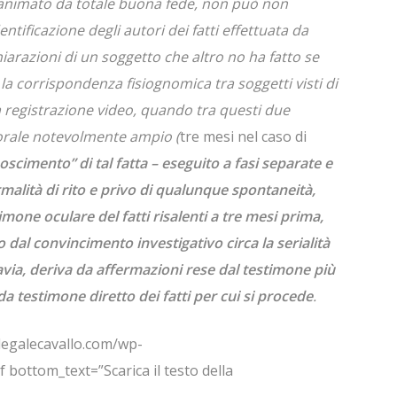
 animato da totale buona fede, non può non
entificazione degli autori dei fatti effettuata da
iarazioni di un soggetto che altro no ha fatto se
a la corrispondenza fisiognomica tra soggetti visti di
 registrazione video, quando tra questi due
orale notevolmente ampio (
tre mesi nel caso di
oscimento” di tal fatta – eseguito a fasi separate e
alità di rito e privo di qualunque spontaneità,
mone oculare del fatti risalenti a tre mesi prima,
o
dal convincimento investigativo circa la serialità
ttavia, deriva da affermazioni rese dal testimone più
da testimone diretto dei fatti per cui si procede
.
legalecavallo.com/wp-
bottom_text=”Scarica il testo della