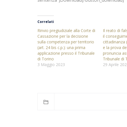
sentenza”]Download[/button_download]
Correlati
Rinvio pregiudiziale alla Corte di
Il reato di fa
Cassazione per la decisione
il conseguime
sulla competenza per territorio
cittadinanza 
(art. 24 bis c.p.): una prima
e la prova del
applicazione presso il Tribunale
pronuncia ass
di Torino
Tribunale di 
3 Maggio 2023
29 Aprile 20