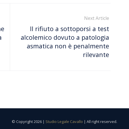
Next Article
me
Il rifiuto a sottoporsi a test
a
alcolemico dovuto a patologia
asmatica non è penalmente
rilevante
© Copyright 2026 |
Studio Legale Cavallo
| All right reserved.