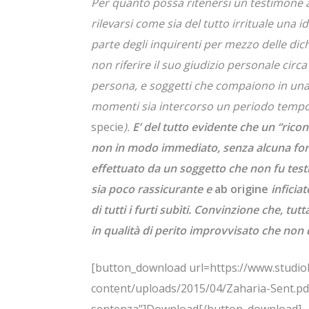
Per quanto possa ritenersi un testimone
rilevarsi come sia del tutto irrituale una id
parte degli inquirenti per mezzo delle dich
non riferire il suo giudizio personale circ
persona, e soggetti che compaiono in una
momenti sia intercorso un periodo temp
specie
).
E’ del tutto evidente che un “ricon
non in modo immediato, senza alcuna form
effettuato da un soggetto che non fu testi
sia poco rassicurante e
ab origine
inficiat
di tutti i furti subìti. Convinzione che, tu
in qualità di perito improvvisato che non 
[button_download url=https://www.studio
content/uploads/2015/04/Zaharia-Sent.pdf 