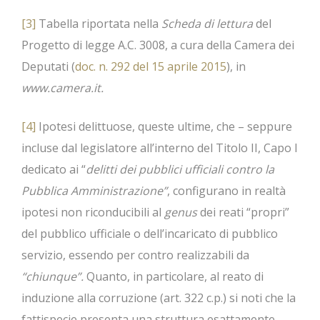
[3]
Tabella riportata nella
Scheda di lettura
del
Progetto di legge A.C. 3008, a cura della Camera dei
Deputati (
doc. n. 292 del 15 aprile 2015
), in
www.camera.it.
[4]
Ipotesi delittuose, queste ultime, che – seppure
incluse dal legislatore all’interno del Titolo II, Capo I
dedicato ai “
delitti dei pubblici ufficiali contro la
Pubblica Amministrazione”
, configurano in realtà
ipotesi non riconducibili al
genus
dei reati “propri”
del pubblico ufficiale o dell’incaricato di pubblico
servizio, essendo per contro realizzabili da
“chiunque”.
Quanto, in particolare, al reato di
induzione alla corruzione (art. 322 c.p.) si noti che la
fattispecie presenta una struttura esattamente