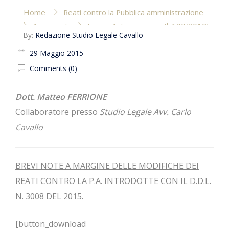
Home
Reati contro la Pubblica amministrazione
Argomenti
Legge Anticorruzione (l. 190/2012)
By:
Redazione Studio Legale Cavallo
IL D.D.L. ANTICORRUZIONE E’ LEGGE: pene più
severe per i pubblici ufficiali che commettono reati
29 Maggio 2015
contro la Pubblica Amministrazione.
Comments (0)
Dott. Matteo FERRIONE
Collaboratore presso
Studio Legale Avv. Carlo
Cavallo
BREVI NOTE A MARGINE DELLE MODIFICHE DEI
REATI CONTRO LA P.A. INTRODOTTE CON IL D.D.L.
N. 3008 DEL 2015.
[button_download