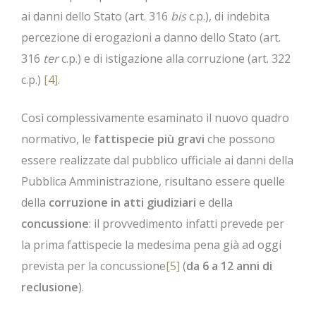
ai danni dello Stato (art. 316
bis
c.p.), di indebita
percezione di erogazioni a danno dello Stato (art.
316
ter
c.p.) e di istigazione alla corruzione (art. 322
c.p.)
[4]
.
Così complessivamente esaminato il nuovo quadro
normativo, le
fattispecie più gravi
che possono
essere realizzate dal pubblico ufficiale ai danni della
Pubblica Amministrazione, risultano essere quelle
della
corruzione in atti giudiziari
e della
concussione
: il provvedimento infatti prevede per
la prima fattispecie la medesima pena già ad oggi
prevista per la concussione
[5]
(
da 6 a 12 anni di
reclusione
).