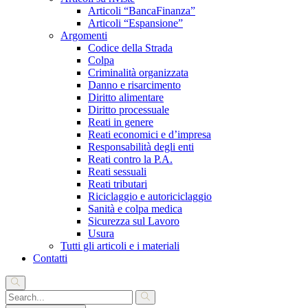
Articoli “BancaFinanza”
Articoli “Espansione”
Argomenti
Codice della Strada
Colpa
Criminalità organizzata
Danno e risarcimento
Diritto alimentare
Diritto processuale
Reati in genere
Reati economici e d’impresa
Responsabilità degli enti
Reati contro la P.A.
Reati sessuali
Reati tributari
Riciclaggio e autoriciclaggio
Sanità e colpa medica
Sicurezza sul Lavoro
Usura
Tutti gli articoli e i materiali
Contatti