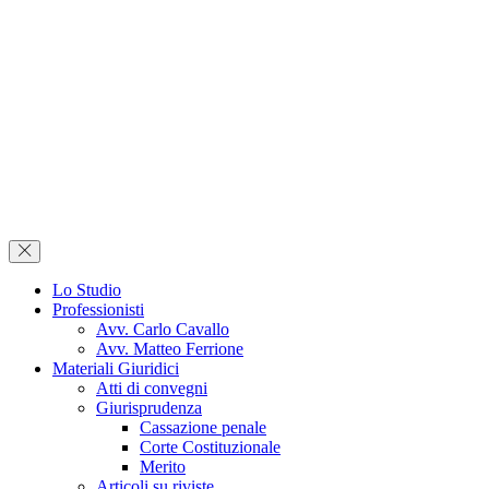
Lo Studio
Professionisti
Avv. Carlo Cavallo
Avv. Matteo Ferrione
Materiali Giuridici
Atti di convegni
Giurisprudenza
Cassazione penale
Corte Costituzionale
Merito
Articoli su riviste