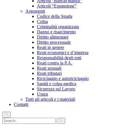
Articoli “BancaFinanza”
Articoli “Espansione”
Argomenti
Codice della Strada
Colpa
Criminalità organizzata
Danno e risarcimento
Diritto alimentare
Diritto processuale
Reati in genere
Reati economici e d’impresa
Responsabilità degli enti
Reati contro la P.A.
Reati sessuali
Reati tributari
Riciclaggio e autoriciclaggio
Sanità e colpa medica
Sicurezza sul Lavoro
Usura
Tutti gli articoli e i materiali
Contatti