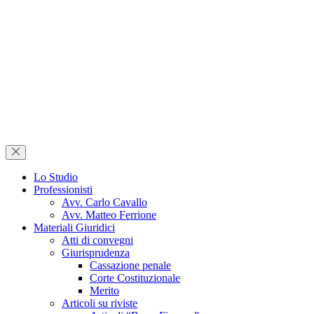
Lo Studio
Professionisti
Avv. Carlo Cavallo
Avv. Matteo Ferrione
Materiali Giuridici
Atti di convegni
Giurisprudenza
Cassazione penale
Corte Costituzionale
Merito
Articoli su riviste